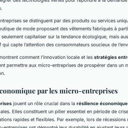
s.
ntreprises se distinguent par des produits ou services un
 boutique de mode proposant des vêtements fabriqués à parti
 seulement capitaliser sur la tendance écologique, mais auss
if qui capte l’attention des consommateurs soucieux de l’en
ontrent comment l’innovation locale et les
stratégies ent
ent permettre aux micro-entreprises de prospérer dans un
on.
économique par les micro-entreprises
rises
jouent un rôle crucial dans la
résilience économique
ales. Elles constituent un pilier essentiel en période de cr
ations rapides et flexibles. Par exemple, lors de récessions
entreprises ont démontré leur durabilité en ajustant leurs