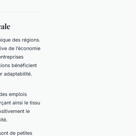
ale
ique des régions.
tive de l’économie
entreprises
gions bénéficient
r adaptabilité.
 des emplois
ant ainsi le tissu
sitivement le
ité.
sont de petites