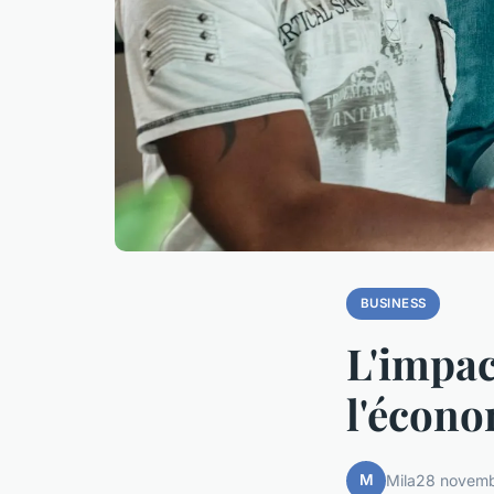
BUSINESS
L'impac
l'écono
M
Mila
28 novem