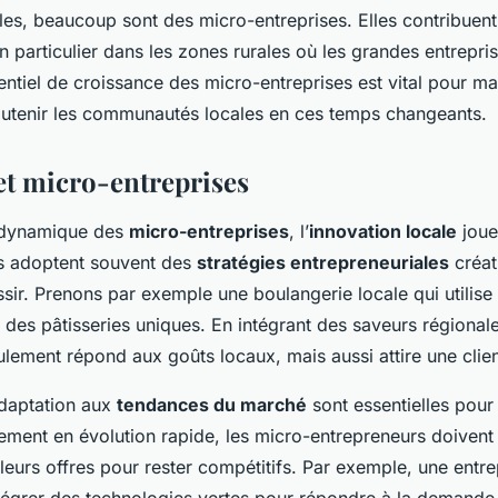
elles, beaucoup sont des micro-entreprises. Elles contribuent
en particulier dans les zones rurales où les grandes entrepri
ntiel de croissance des micro-entreprises est vital pour mai
utenir les communautés locales en ces temps changeants.
et micro-entreprises
 dynamique des
micro-entreprises
, l’
innovation locale
joue 
és adoptent souvent des
stratégies entrepreneuriales
créat
sir. Prenons par exemple une boulangerie locale qui utilise
 des pâtisseries uniques. En intégrant des saveurs régionale
ulement répond aux goûts locaux, mais aussi attire une clien
’adaptation aux
tendances du marché
sont essentielles pour
ement en évolution rapide, les micro-entrepreneurs doiven
 leurs offres pour rester compétitifs. Par exemple, une entr
ntégrer des technologies vertes pour répondre à la demande