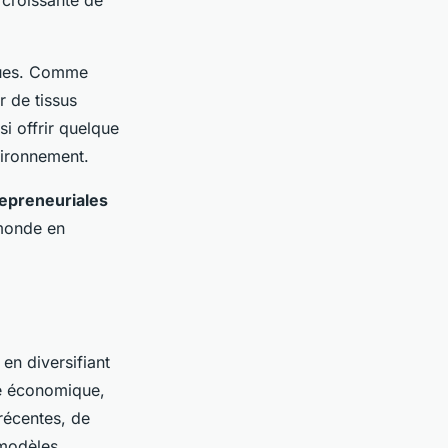
iques. Comme
r de tissus
i offrir quelque
vironnement.
repreneuriales
 monde en
en diversifiant
ise économique,
 récentes, de
 modèles