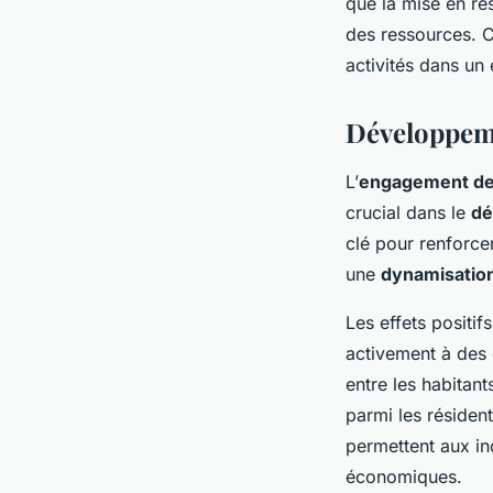
que la mise en rés
des ressources. Ce
activités dans un
Développem
L’
engagement de
crucial dans le
dé
clé pour renforcer
une
dynamisation
Les effets positif
activement à des 
entre les habitant
parmi les résident
permettent aux in
économiques.