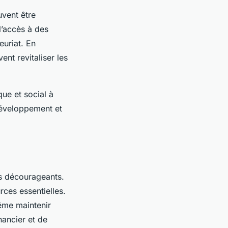
vent être
l’accès à des
euriat. En
ent revitaliser les
ue et social à
développement et
 décourageants.
rces essentielles.
ême maintenir
nancier et de