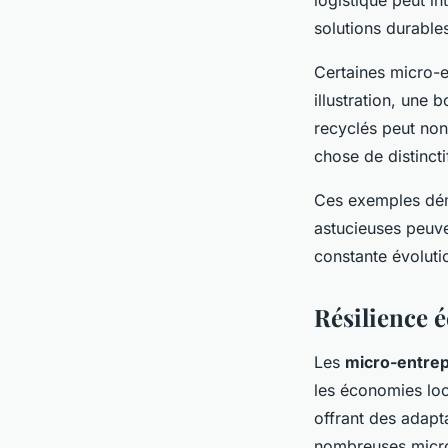
solutions durable
Certaines micro-e
illustration, une
recyclés peut non
chose de distinct
Ces exemples dém
astucieuses peuv
constante évoluti
Résilience 
Les
micro-entrep
les économies loc
offrant des adapt
nombreuses micro-