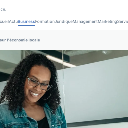
nce.
cueil
Actu
Business
Formation
Juridique
Management
Marketing
Servi
sur l'économie locale