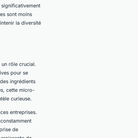
 significativement
ses sont moins
ntenir la diversité
un rôle crucial.
ives pour se
 des ingrédients
s, cette micro-
tèle curieuse.
 ces entreprises.
t constamment
eprise de
 croissante de