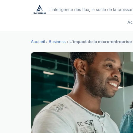
L'intelligence des flux, le socle de la croissa
Ac
Accueil
›
Business
›
L'impact de la micro-entreprise 