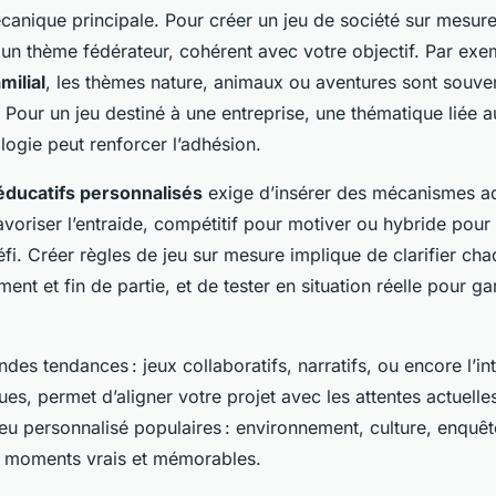
canique principale. Pour créer un jeu de société sur mesure e
r un thème fédérateur, cohérent avec votre objectif. Par exe
milial
, les thèmes nature, animaux ou aventures sont souven
 Pour un jeu destiné à une entreprise, une thématique liée a
logie peut renforcer l’adhésion.
 éducatifs personnalisés
exige d’insérer des mécanismes ad
voriser l’entraide, compétitif pour motiver ou hybride pour é
éfi. Créer règles de jeu sur mesure implique de clarifier cha
ent et fin de partie, et de tester en situation réelle pour gara
ndes tendances : jeux collaboratifs, narratifs, ou encore l’in
es, permet d’aligner votre projet avec les attentes actuell
eu personnalisé populaires : environnement, culture, enquêt
s moments vrais et mémorables.