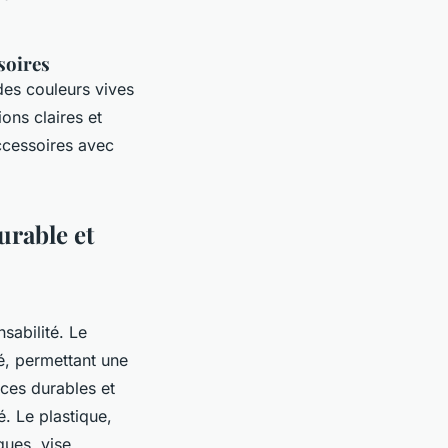
soires
des couleurs vives
ons claires et
accessoires avec
urable et
sabilité. Le
é, permettant une
èces durables et
é. Le plastique,
ques, vise