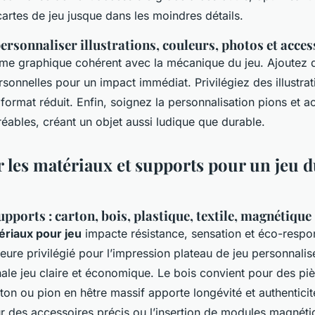
cartes de jeu jusque dans les moindres détails.
ersonnaliser illustrations, couleurs, photos et acces
me graphique cohérent avec la mécanique du jeu. Ajoutez 
onnelles pour un impact immédiat. Privilégiez des illustrati
 format réduit. Enfin, soignez la personnalisation pions et 
éables, créant un objet aussi ludique que durable.
 les matériaux et supports pour un jeu d
pports : carton, bois, plastique, textile, magnétique
ériaux pour jeu
impacte résistance, sensation et éco-respon
eure privilégié pour l’impression plateau de jeu personnalis
anale jeu claire et économique. Le bois convient pour des pi
eton ou pion en hêtre massif apporte longévité et authenticit
our des accessoires précis ou l’insertion de modules magnéti