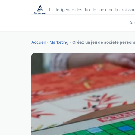
L'intelligence des flux, le socle de la croissa
Ac
Accueil
›
Marketing
›
Créez un jeu de société perso