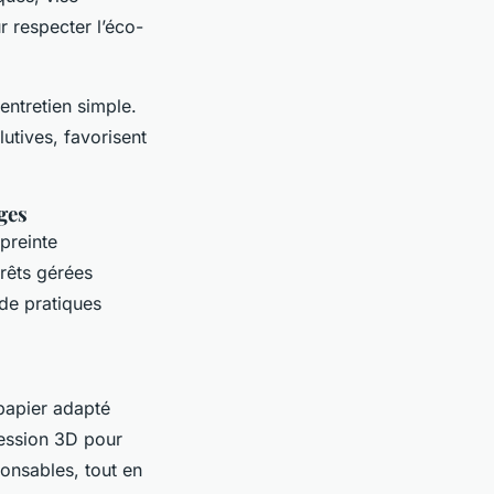
r respecter l’éco-
 entretien simple.
utives, favorisent
ges
mpreinte
rêts gérées
 de pratiques
papier adapté
ression 3D pour
ponsables, tout en