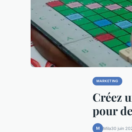
MARKETING
Créez u
pour d
M
Mila
30 juin 20