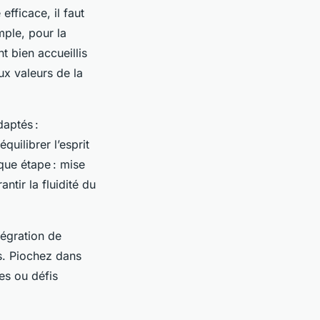
fficace, il faut
mple, pour la
t bien accueillis
ux valeurs de la
aptés :
quilibrer l’esprit
que étape : mise
ntir la fluidité du
tégration de
es. Piochez dans
es ou défis