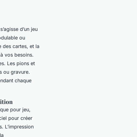
 s’agisse d’un jeu
odulable ou
e des cartes, et la
 à vos besoins.
es. Les pions et
rs ou gravure.
rendant chaque
dition
que pour jeu,
ciel pour créer
ts. L’impression
la