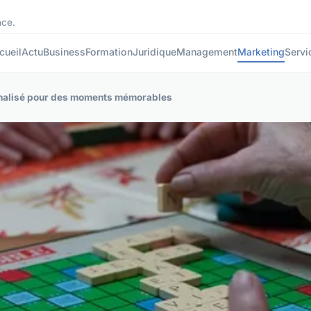
nce.
cueil
Actu
Business
Formation
Juridique
Management
Marketing
Servi
nnalisé pour des moments mémorables